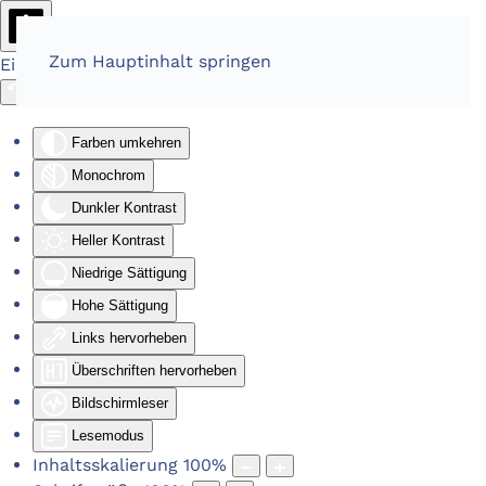
Zum Hauptinhalt springen
Eingabehilfen öffnen
Farben umkehren
Monochrom
Dunkler Kontrast
Heller Kontrast
Niedrige Sättigung
Hohe Sättigung
Links hervorheben
Überschriften hervorheben
Bildschirmleser
Lesemodus
Inhaltsskalierung
100
%