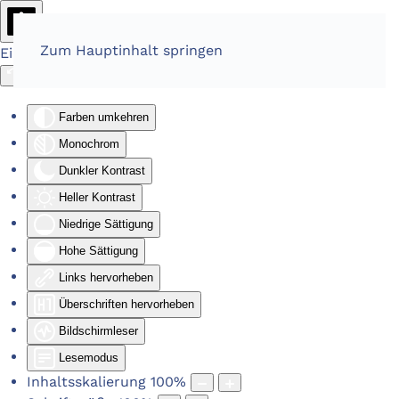
Zum Hauptinhalt springen
Eingabehilfen öffnen
Farben umkehren
Monochrom
Dunkler Kontrast
Heller Kontrast
Niedrige Sättigung
Hohe Sättigung
Links hervorheben
Überschriften hervorheben
Bildschirmleser
Lesemodus
Inhaltsskalierung
100
%