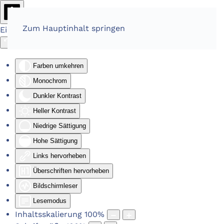
Zum Hauptinhalt springen
Eingabehilfen öffnen
Farben umkehren
Monochrom
Dunkler Kontrast
Heller Kontrast
Niedrige Sättigung
Hohe Sättigung
Links hervorheben
Überschriften hervorheben
Bildschirmleser
Lesemodus
Inhaltsskalierung
100
%