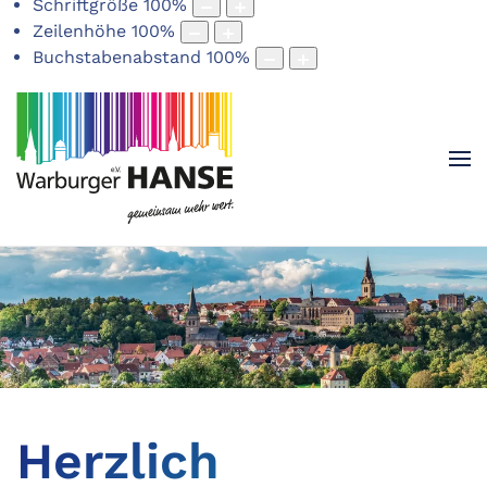
Schriftgröße
100
%
Zeilenhöhe
100
%
Buchstabenabstand
100
%
Herzlich